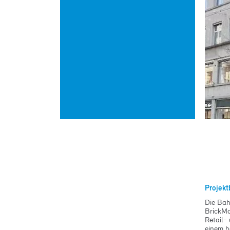
Consei
Consei
Consei
Publ
News
Articl
Ouvrag
Projekt
Die Bah
BrickMa
Retail-
einem h