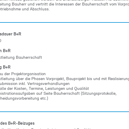
leitung Bauherr und vertritt die Interessen der Bauherrschaft vom Vorpro
etriebnahme und Abschluss.
gsdauer B+R
0
on B+R
ktleitung Bauherrschaft
ng B+R
u der Projektorganisation
ktleitung über die Phasen Vorprojekt, Bauprojekt bis und mit Realisierun
bmission inkl. Vertragsverhandlungen
olle der Kosten, Termine, Leistungen und Qualität
istrationsaufgaben auf Seite Bauherrschaft (Sitzungsprotokolle,
heidungsvorbereitung etc.)
 des B+R-Beizuges