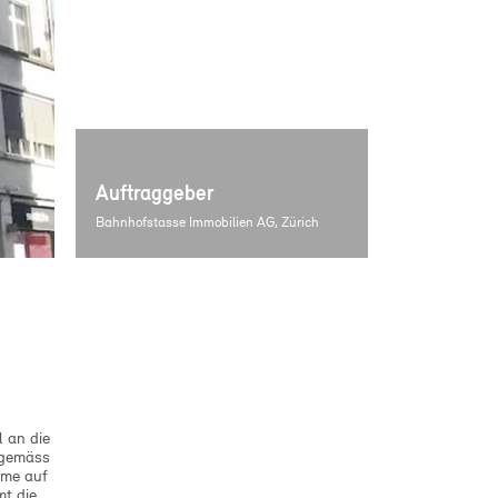
Auftraggeber
Bahnhofstasse Immobilien AG, Zürich
 an die
tgemäss
hme auf
t die