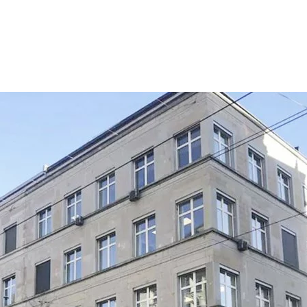
tations
l en maîtrise d'ouvrage
l immobilier
l aux entreprises
opos de nous
ller chez nous
is
rences