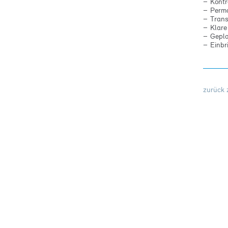
Kontr
Perma
Trans
Klare
Gepla
Einbr
zurück 