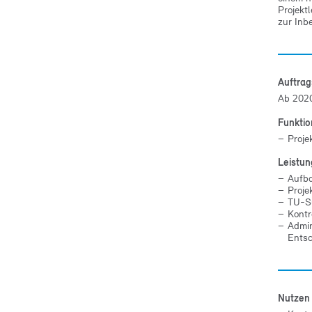
Projekt
zur Inb
Auftra
Ab 202
Funkti
Proje
Leistu
Aufba
Proje
TU-Su
Kontr
Admin
Entsc
Nutzen