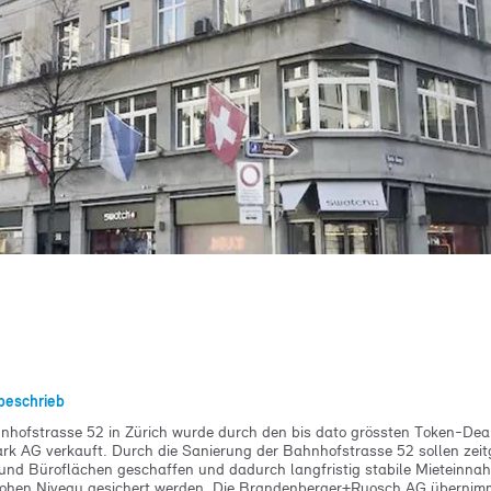
l en maîtrise d’ouvrage
l immobilier
l aux entreprises
ication
es spécialisés
e technique gestion de projets
beschrieb
nhofstrasse 52 in Zürich wurde durch den bis dato grössten Token-Deal
rk AG verkauft. Durch die Sanierung der Bahnhofstrasse 52 sollen zei
 und Büroflächen geschaffen und dadurch langfristig stabile Mieteinna
ohen Niveau gesichert werden. Die Brandenberger+Ruosch AG übernimm