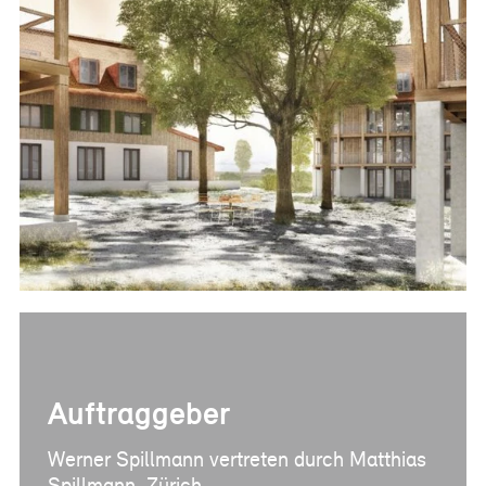
Références
Conseil en maîtrise
d’ouvrage
Conseil immobilier
Conseil aux entreprises
Publication
News
Articles spécialisés
Ouvrage technique
gestion de projets
Auftraggeber
Werner Spillmann vertreten durch Matthias
Spillmann, Zürich