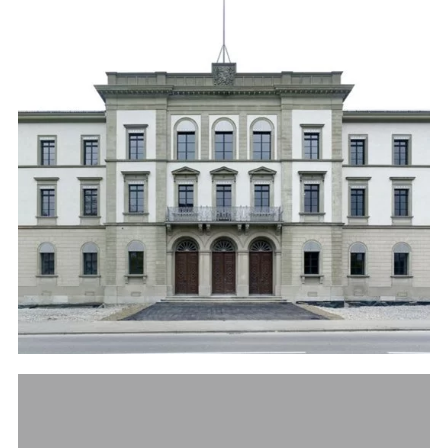
Références
Conseil en maîtrise
d’ouvrage
Conseil immobilier
Conseil aux entreprises
Publication
News
Articles spécialisés
Ouvrage technique
gestion de projets