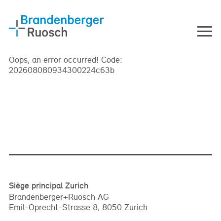
Passer au contenu
Aller à la navigation
Men
Oops, an error occurred! Code:
DE
FR
EN
202608080934300224c63b
Prestations
Conseil en maîtrise
d'ouvrage
Conseil immobilier
Conseil aux entreprises
A propos de nous
Siège principal Zurich
Team
Brandenberger+Ruosch AG
Travailler chez nous
Emil-Oprecht-Strasse 8, 8050 Zurich
Emplois