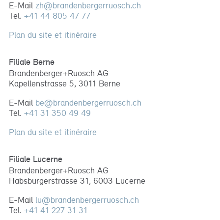
E-Mail
zh
@
brandenbergerruosch
.
ch
Tel.
+41 44 805 47 77
Références
Plan du site et itinéraire
Conseil en maîtrise
d’ouvrage
Filiale Berne
Conseil immobilier
Brandenberger+Ruosch AG
Conseil aux entreprises
Kapellenstrasse 5, 3011 Berne
E-Mail
be
@
brandenbergerruosch
.
ch
Publication
Tel.
+41 31 350 49 49
News
Plan du site et itinéraire
Articles spécialisés
Ouvrage technique
Filiale Lucerne
gestion de projets
Brandenberger+Ruosch AG
Habsburgerstrasse 31, 6003 Lucerne
E-Mail
lu
@
brandenbergerruosch
.
ch
Tel.
+41 41 227 31 31