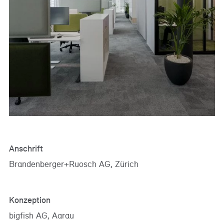
Referenzen
Bauherrenberatung
Immobilienberatung
Unternehmensberatung
Publikationen
News
Fachartikel
PM-Fachbuch
Anschrift
Brandenberger+Ruosch AG, Zürich
Konzeption
bigfish AG, Aarau