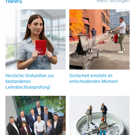
News
Mehr anzeigen
Referenzen
Bauherrenberatung
Immobilienberatung
Unternehmensberatung
Publikationen
News
Fachartikel
PM-Fachbuch
Herzliche Gratulation zur
Sicherheit entsteht im
bestandenen
entscheidenden Moment
Lehrabschlussprüfung!