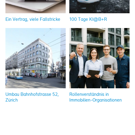
Ein Vertrag, viele Fallstricke
100 Tage KI@B+R
Umbau Bahnhofstrasse 52,
Rollenverständnis in
Zürich
Immobilien-Organisationen