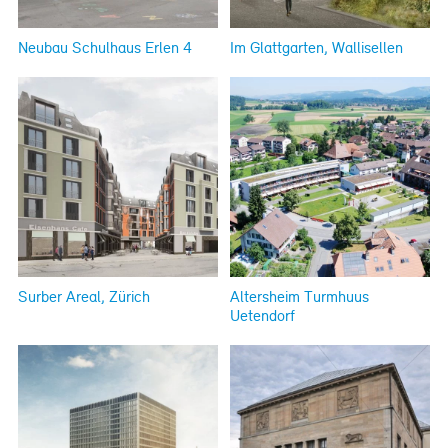
Neubau Schulhaus Erlen 4
Im Glattgarten, Wallisellen
Surber Areal, Zürich
Altersheim Turmhuus
Uetendorf