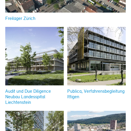
Freilager Zürich
Audit und Due Diligence
Publica, Verfahrensbegleitung
Neubau Landesspital
Ittigen
Liechtenstein