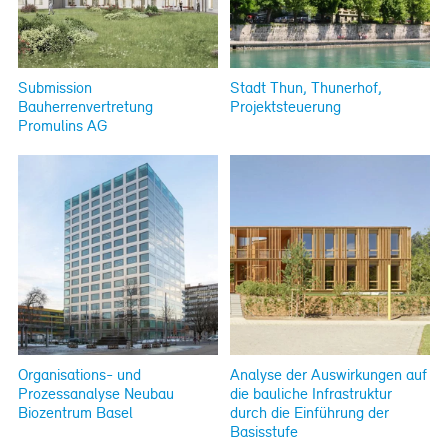
Submission
Stadt Thun, Thunerhof,
Bauherrenvertretung
Projektsteuerung
Promulins AG
Organisations- und
Analyse der Auswirkungen auf
Prozessanalyse Neubau
die bauliche Infrastruktur
Biozentrum Basel
durch die Einführung der
Basisstufe