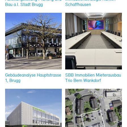
Bau a.I. Stadt Brugg
Schaffhausen
Gebäudeanalyse Hauptstrasse
SBB Immobilien Mieterausbau
1, Brugg
Trio Bern Wankdorf