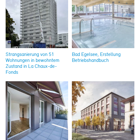
Strangsanierung von 51
Bad Egelsee, Erstellung
Wohnungen in bewohntem
Betriebshandbuch
Zustand in La Chaux-de-
Fonds