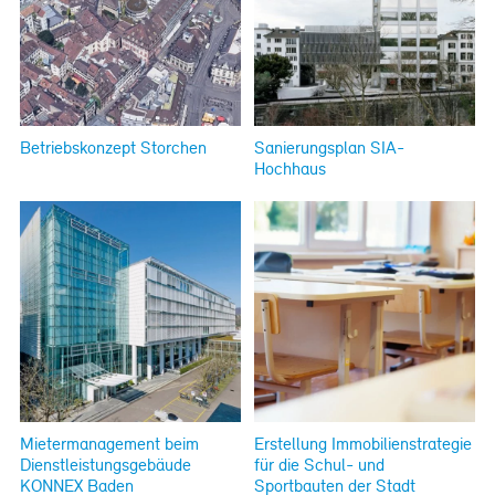
Betriebskonzept Storchen
Sanierungsplan SIA-
Hochhaus
Mietermanagement beim
Erstellung Immobilienstrategie
Dienstleistungsgebäude
für die Schul- und
KONNEX Baden
Sportbauten der Stadt