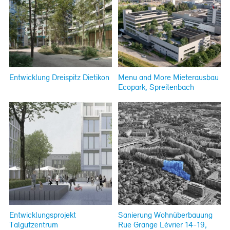
Entwicklung Dreispitz Dietikon
Menu and More Mieterausbau
Ecopark, Spreitenbach
Entwicklungsprojekt
Sanierung Wohnüberbauung
Talgutzentrum
Rue Grange Lévrier 14-19,