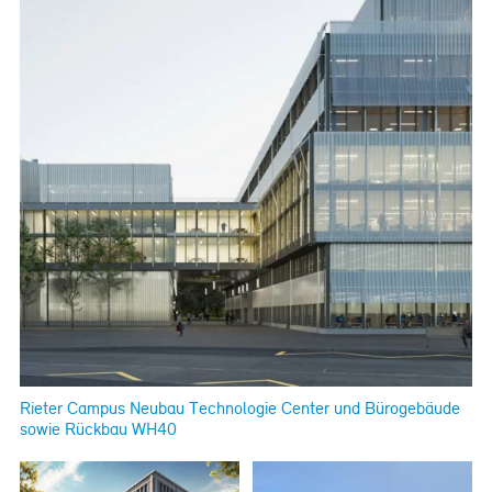
Referenzen
Bauherrenberatung
Immobilienberatung
Unternehmensberatung
Publikationen
News
Fachartikel
PM-Fachbuch
Rieter Campus Neubau Technologie Center und Bürogebäude
sowie Rückbau WH40