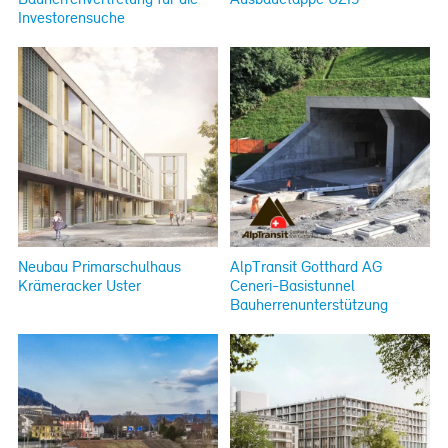
Investorensuche
Neubau Primarschulhaus
AlpTransit Gotthard AG
Krämeracker Uster
Ceneri-Basistunnel
Bauherrenunterstützung