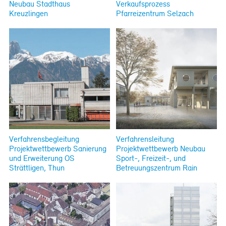
Neubau Stadthaus
Verkaufsprozess
Kreuzlingen
Pfarreizentrum Selzach
Verfahrensbegleitung
Verfahrensleitung
Projektwettbewerb Sanierung
Projektwettbewerb Neubau
und Erweiterung OS
Sport-, Freizeit-, und
Strättligen, Thun
Betreuungszentrum Rain