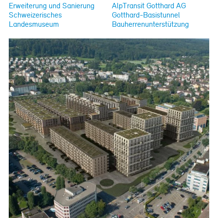
Erweiterung und Sanierung
AlpTransit Gotthard AG
Schweizerisches
Gotthard-Basistunnel
Landesmuseum
Bauherrenunterstützung