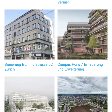
Vernier
Sanierung Bahnhofstrasse 52
Campus Horw / Erneuerung
Zürich
und Erweiterung