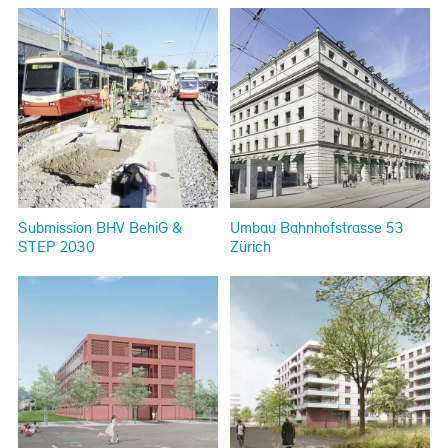
Submission BHV BehiG &
Umbau Bahnhofstrasse 53
STEP 2030
Zürich