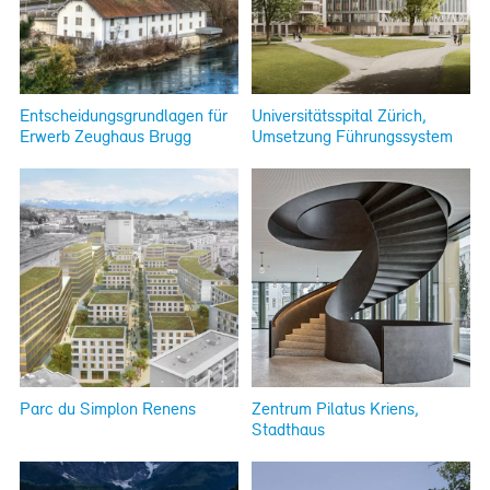
Entscheidungsgrundlagen für
Universitätsspital Zürich,
Erwerb Zeughaus Brugg
Umsetzung Führungssystem
Parc du Simplon Renens
Zentrum Pilatus Kriens,
Stadthaus