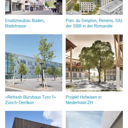
Ersatzneubau Baden,
Parc du Simplon, Renens, Sitz
Badstrasse
der SBB in der Romandie
«Refresh Bürohaus Toro 1»
Projekt Hofwisen in
Zürich-Oerlikon
Niederhasli ZH