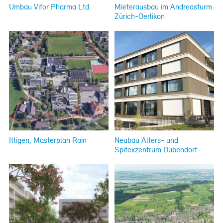
Umbau Vifor Pharma Ltd.
Mieterausbau im Andreasturm
Zürich-Oerlikon
Ittigen, Masterplan Rain
Neubau Alters- und
Spitexzentrum Dübendorf