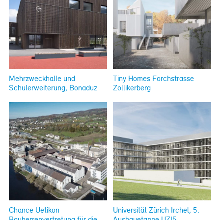
Mehrzweckhalle und
Tiny Homes Forchstrasse
Schulerweiterung, Bonaduz
Zollikerberg
Chance Uetikon
Universität Zürich Irchel, 5.
Bauherrenvertretung für die
Ausbauetappe UZI5