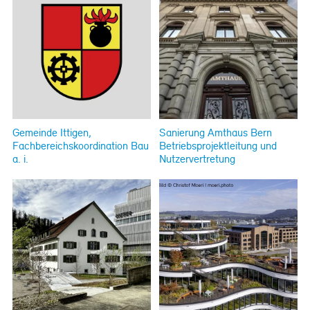
Gemeinde Ittigen,
Sanierung Amthaus Bern
Fachbereichskoordination Bau
Betriebsprojektleitung und
a. i.
Nutzervertretung