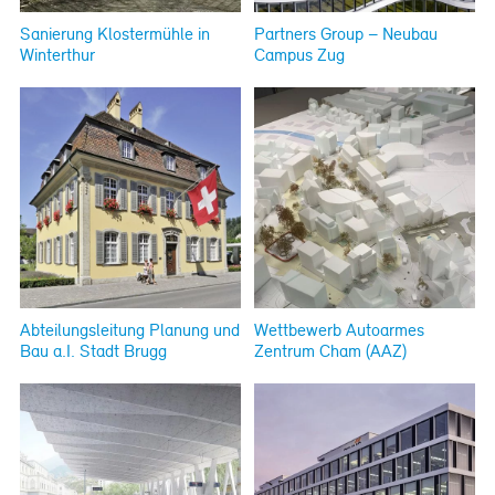
Sanierung Klostermühle in
Partners Group – Neubau
Winterthur
Campus Zug
Abteilungsleitung Planung und
Wettbewerb Autoarmes
Bau a.I. Stadt Brugg
Zentrum Cham (AAZ)