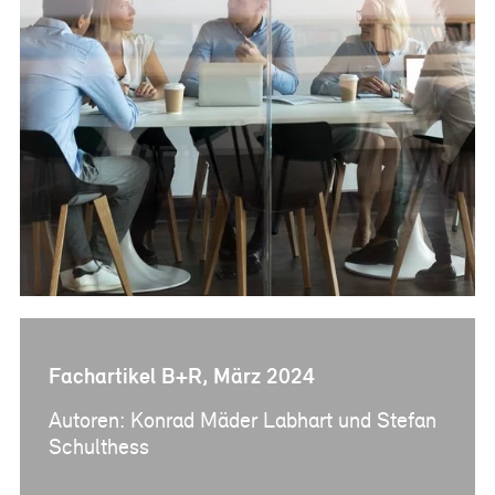
Referenzen
Bauherrenberatung
Immobilienberatung
Unternehmensberatung
Publikationen
News
Fachartikel
PM-Fachbuch
Fachartikel B+R, März 2024
Autoren: Konrad Mäder Labhart und Stefan
Schulthess