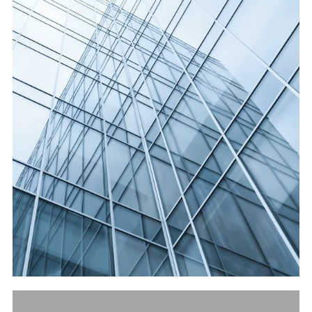
Referenzen
Bauherrenberatung
Immobilienberatung
Unternehmensberatung
Publikationen
News
Fachartikel
PM-Fachbuch