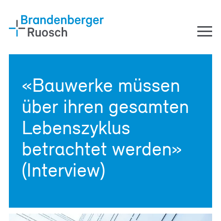
Zum Inhalt springen
Zur Navigation springen
Men
DE
FR
EN
«Bauwerke müssen
Dienstleistungen
über ihren gesamten
Bauherrenberatung
Lebenszyklus
Immobilienberatung
Unternehmensberatung
betrachtet werden»
Unternehmen
(Interview)
Team
Arbeiten bei uns
Jobs