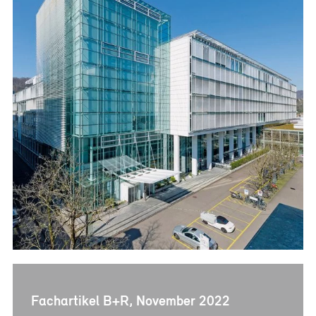
Referenzen
Bauherrenberatung
Immobilienberatung
Unternehmensberatung
Publikationen
News
Fachartikel
PM-Fachbuch
Fachartikel B+R, November 2022