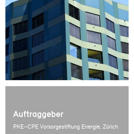
Referenzen
Bauherrenberatung
Immobilienberatung
Unternehmensberatung
Publikationen
News
Fachartikel
PM-Fachbuch
Auftraggeber
PKE–CPE Vorsorgestiftung Energie, Zürich