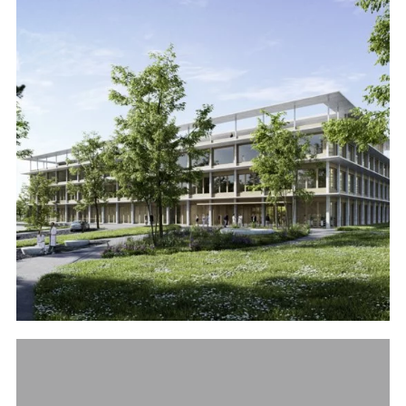
Referenzen
Bauherrenberatung
Immobilienberatung
Unternehmensberatung
Publikationen
News
Fachartikel
PM-Fachbuch