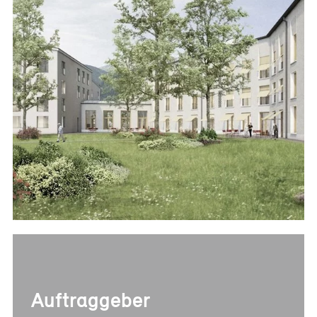
Referenzen
Bauherrenberatung
Immobilienberatung
Unternehmensberatung
Publikationen
News
Fachartikel
PM-Fachbuch
Auftraggeber