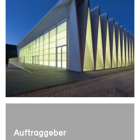
Referenzen
Bauherrenberatung
Immobilienberatung
Unternehmensberatung
Publikationen
News
Fachartikel
PM-Fachbuch
Auftraggeber