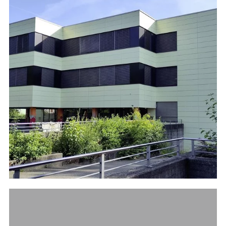
Referenzen
Bauherrenberatung
Immobilienberatung
Unternehmensberatung
Publikationen
News
Fachartikel
PM-Fachbuch