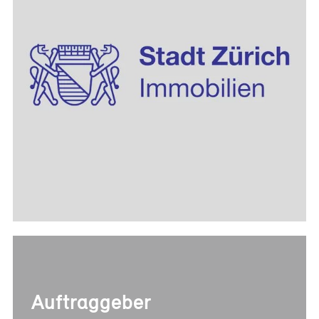
Jobs
References
Building project
consulting
Real estate consulting
Management
consulting
Publications
News
Specialist articles
The project
management reference
book
Auftraggeber