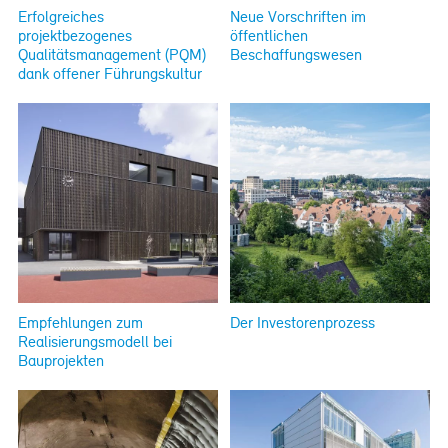
Erfolgreiches
Neue Vorschriften im
projektbezogenes
öffentlichen
Qualitätsmanagement (PQM)
Beschaffungswesen
dank offener Führungskultur
Empfehlungen zum
Der Investorenprozess
Realisierungsmodell bei
Bauprojekten