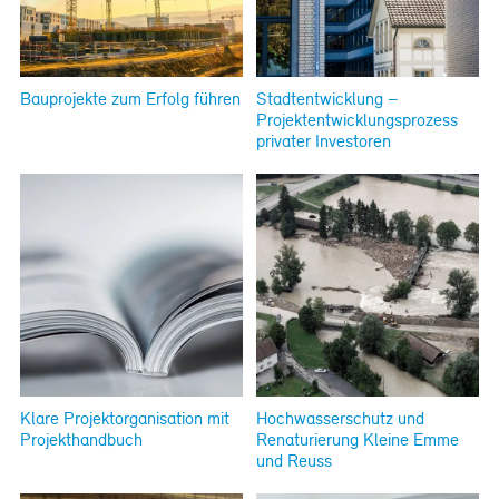
Bauprojekte zum Erfolg führen
Stadtentwicklung –
Projektentwicklungsprozess
privater Investoren
Klare Projektorganisation mit
Hochwasserschutz und
Projekthandbuch
Renaturierung Kleine Emme
und Reuss