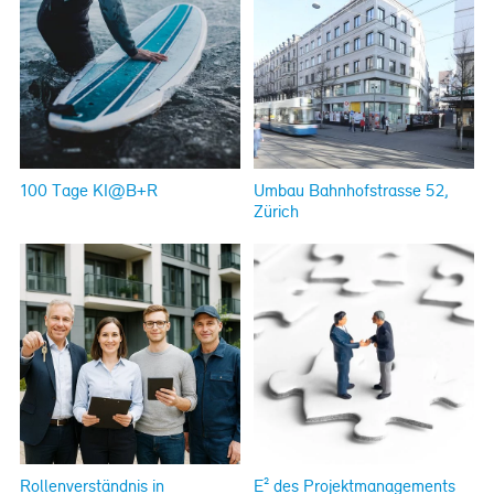
100 Tage KI@B+R
Umbau Bahnhofstrasse 52,
Zürich
Rollenverständnis in
E² des Projektmanagements