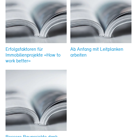
Erfolgsfaktoren für
Ab Anfang mit Leitplanken
Immobilienprojekte «How to
arbeiten
work better»
Bessere Bauprojekte dank