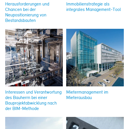
Herausforderungen und
Immobilienstrategie als
Chancen bei der
integrales Management-Tool
Neupositionierung von
Bestandsbauten
Interessen und Verantwortung
Mietermanagement im
des Bauherrn bei einer
Mieterausbau
Bauprojektabwicklung nach
der BIM-Methode