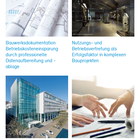
Bauwerksdokumentation
Nutzungs- und
Betriebskosteneinsparung
Betriebsvertretung als
durch professionelle
Erfolgsfaktor in komplexen
Datenaufbereitung und -
Bauprojekten
ablage