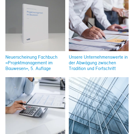
Neuerscheinung Fachbuch
Unsere Unternehmenswerte in
«Projektmanagement im
der Abwägung zwischen
Bauwesen», 5. Auflage
Tradition und Fortschritt