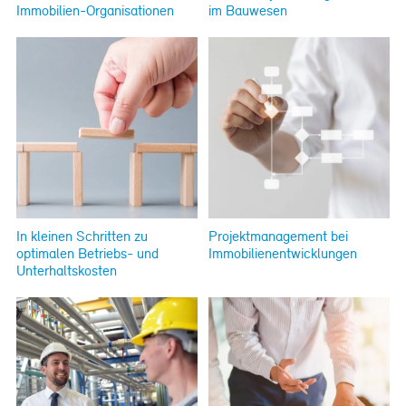
Immobilien-Organisationen
im Bauwesen
In kleinen Schritten zu
Projektmanagement bei
optimalen Betriebs- und
Immobilienentwicklungen
Unterhaltskosten