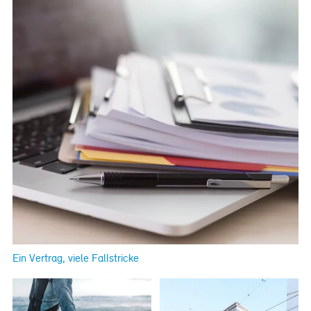
Jobs
References
Building project
consulting
Real estate consulting
Management
consulting
Publications
News
Specialist articles
The project
Ein Vertrag, viele Fallstricke
management reference
book