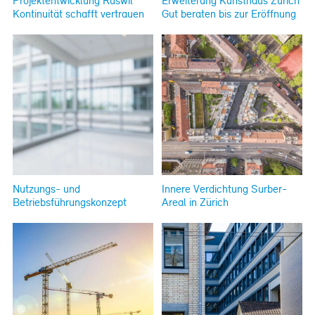
Projektentwicklung Ruswil
Erweiterung Kunsthaus Zürich
Kontinuität schafft vertrauen
Gut beraten bis zur Eröffnung
Nutzungs- und
Innere Verdichtung Surber-
Betriebsführungskonzept
Areal in Zürich