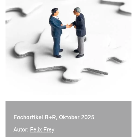
Referenzen
Bauherrenberatung
Immobilienberatung
Unternehmensberatung
Publikationen
News
Fachartikel
PM-Fachbuch
Fachartikel B+R, Oktober 2025
Autor:
Felix Frey