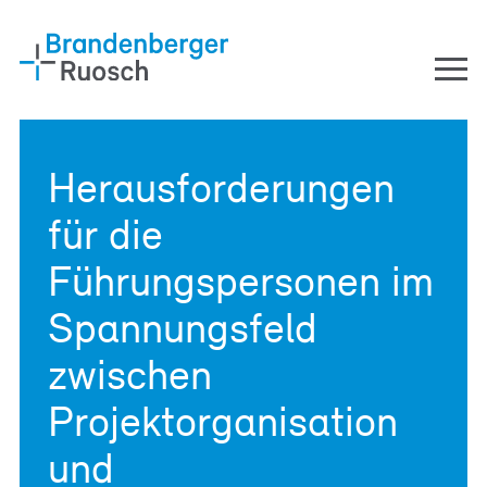
Zum Inhalt springen
Zur Navigation springen
Men
DE
FR
EN
Herausforderungen
Dienstleistungen
für die
Bauherrenberatung
Führungspersonen im
Immobilienberatung
Unternehmensberatung
Spannungsfeld
Unternehmen
zwischen
Team
Projektorganisation
Arbeiten bei uns
Jobs
und