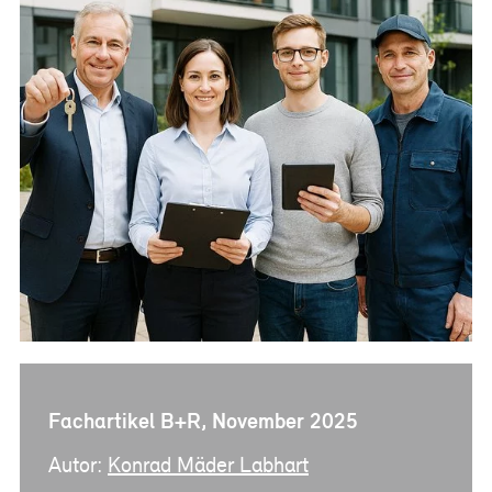
Referenzen
Bauherrenberatung
Immobilienberatung
Unternehmensberatung
Publikationen
News
Fachartikel
PM-Fachbuch
Fachartikel B+R, November 2025
Autor:
Konrad Mäder Labhart