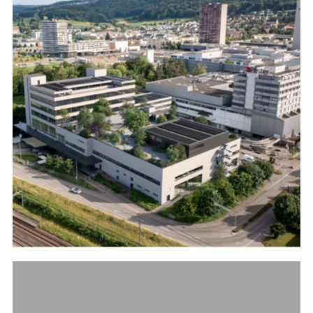
Referenzen
Bauherrenberatung
Immobilienberatung
Unternehmensberatung
Publikationen
News
Fachartikel
PM-Fachbuch