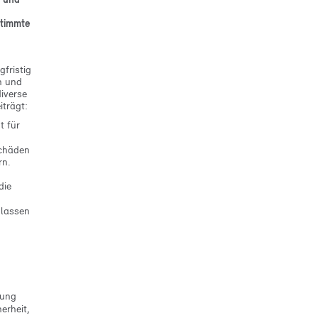
n
stimmte
gfristig
n und
iverse
iträgt:
t für
Schäden
rn.
die
d
 lassen
tung
erheit,