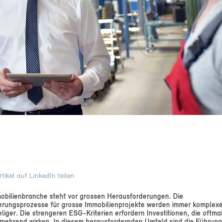
ng project consulting
state consulting
ement consulting
ications
list articles
roject management reference book
tikel auf LinkedIn teilen
obilienbranche steht vor grossen Herausforderungen. Die
erungsprozesse für grosse Immobilienprojekte werden immer komplex
eliger. Die strengeren ESG-Kriterien erfordern Investitionen, die oftma
mehrend wirken. In diesem herausfordernden Umfeld sind die Führun