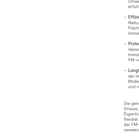
Umwel
erfül
Effiz
Reduz
Fläch
Immob
Profe
Veran
Immob
FM-r
Langf
der I
Moder
und v
Die gen
Grösse,
Eigentü
flexibe
der FM-
verwen