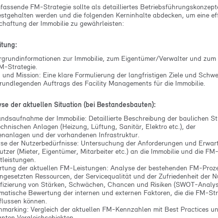
fassende FM-Strategie sollte als detailliertes Betriebsführungskonzept
estgehalten werden und die folgenden Kerninhalte abdecken, um eine eff
chaftung der Immobilie zu gewährleisten:
itung:
rgrundinformationen zur Immobilie, zum Eigentümer/Verwalter und zum
M-Strategie.
n und Mission: Eine klare Formulierung der langfristigen Ziele und Schw
rundlegenden Auftrags des Facility Managements für die Immobilie.
yse der aktuellen Situation (bei Bestandesbauten):
ndsaufnahme der Immobilie: Detaillierte Beschreibung der baulichen St
echnischen Anlagen (Heizung, Lüftung, Sanitär, Elektro etc.), der
nanlagen und der vorhandenen Infrastruktur.
se der Nutzerbedürfnisse: Untersuchung der Anforderungen und Erwar
utzer (Mieter, Eigentümer, Mitarbeiter etc.) an die Immobilie und die FM
tleistungen.
tung der aktuellen FM-Leistungen: Analyse der bestehenden FM-Proz
ingesetzten Ressourcen, der Servicequalität und der Zufriedenheit der N
ifizierung von Stärken, Schwächen, Chancen und Risiken (SWOT-Analys
matische Bewertung der internen und externen Faktoren, die die FM-Str
flussen können.
marking: Vergleich der aktuellen FM-Kennzahlen mit Best Practices u
anten Vergleichsobjekten.