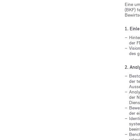
Eine um
(BKF) f
Bewirts
1. Einle
Hinte
der F
Visio
des g
2. Anal
Besta
der t
Ausse
Analy
der N
Diens
Bewer
der e
Ident
syste
beein
Bench
relev