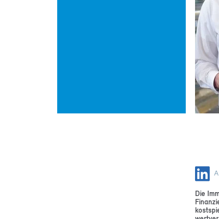
Buildi
Real e
Manag
Publ
News
Specia
The p
Ar
Die Imm
Finanzi
kostspi
wertver