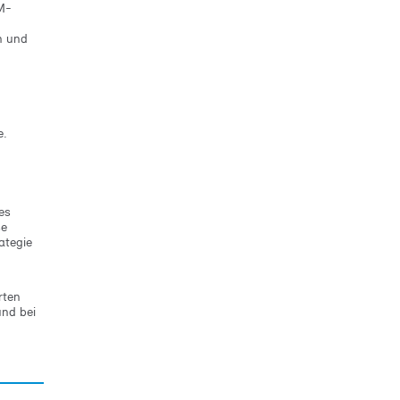
M-
n und
e.
es
se
ategie
rten
und bei