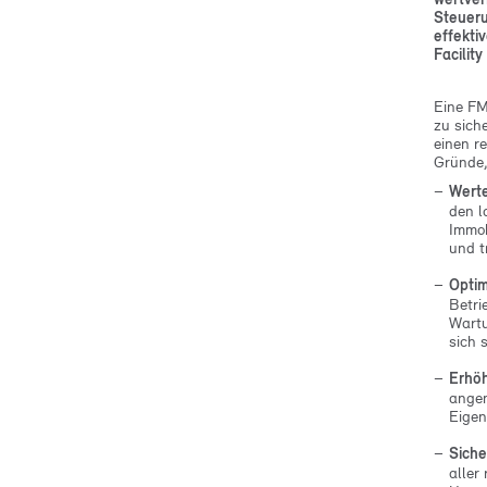
Steueru
effekti
Facilit
Eine FM
zu sich
einen r
Gründe,
Werte
den l
Immob
und t
Optim
Betri
Wartu
sich 
Erhöh
angen
Eigen
Siche
aller