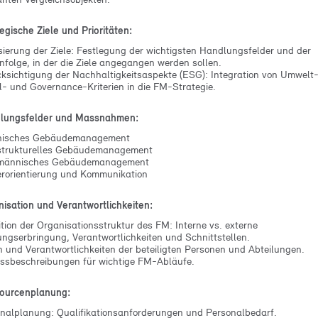
tegische Ziele und Prioritäten:
isierung der Ziele: Festlegung der wichtigsten Handlungsfelder und der
nfolge, in der die Ziele angegangen werden sollen.
ksichtigung der Nachhaltigkeitsaspekte (ESG): Integration von Umwelt-
l- und Governance-Kriterien in die FM-Strategie.
dlungsfelder und Massnahmen:
nisches Gebäudemanagement
strukturelles Gebäudemanagement
männisches Gebäudemanagement
rorientierung und Kommunikation
nisation und Verantwortlichkeiten:
ition der Organisationsstruktur des FM: Interne vs. externe
ungserbringung, Verantwortlichkeiten und Schnittstellen.
n und Verantwortlichkeiten der beteiligten Personen und Abteilungen.
ssbeschreibungen für wichtige FM-Abläufe.
sourcenplanung:
nalplanung: Qualifikationsanforderungen und Personalbedarf.