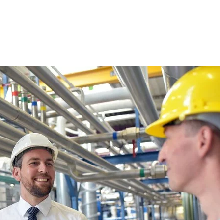
ices
ng project consulting
state consulting
ement consulting
t us
with us
rences