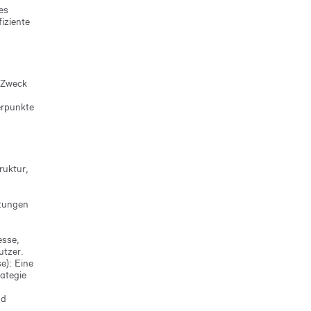
es
iziente
 Zweck
erpunkte
ruktur,
tungen
-
esse,
utzer.
e): Eine
ategie
nd