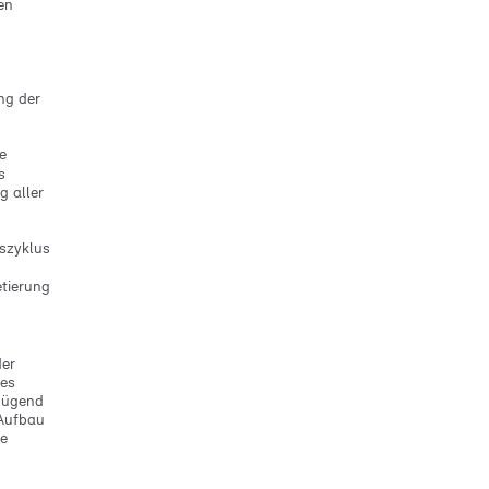
en
ng der
e
s
g aller
szyklus
tierung
der
des
enügend
 Aufbau
he