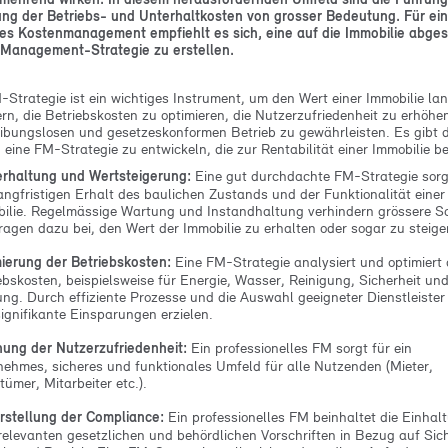
ng der Betriebs- und Unterhaltkosten von grosser Bedeutung. Für ei
ves Kostenmanagement empfiehlt es sich, eine auf die Immobilie abge
y Management-Strategie zu erstellen.
-Strategie ist ein wichtiges Instrument, um den Wert einer Immobilie lan
ern, die Betriebskosten zu optimieren, die Nutzerzufriedenheit zu erhöhe
eibungslosen und gesetzeskonformen Betrieb zu gewährleisten. Es gibt d
 eine FM-Strategie zu entwickeln, die zur Rentabilität einer Immobilie be
rhaltung und Wertsteigerung:
Eine gut durchdachte FM-Strategie sorg
angfristigen Erhalt des baulichen Zustands und der Funktionalität einer
ilie. Regelmässige Wartung und Instandhaltung verhindern grössere 
ragen dazu bei, den Wert der Immobilie zu erhalten oder sogar zu steige
ierung der Betriebskosten:
Eine FM-Strategie analysiert und optimiert 
ebskosten, beispielsweise für Energie, Wasser, Reinigung, Sicherheit un
ng. Durch effiziente Prozesse und die Auswahl geeigneter Dienstleister
signifikante Einsparungen erzielen.
ung der Nutzerzufriedenheit:
Ein professionelles FM sorgt für ein
ehmes, sicheres und funktionales Umfeld für alle Nutzenden (Mieter,
tümer, Mitarbeiter etc.).
rstellung der Compliance:
Ein professionelles FM beinhaltet die Einhal
 relevanten gesetzlichen und behördlichen Vorschriften in Bezug auf Sich