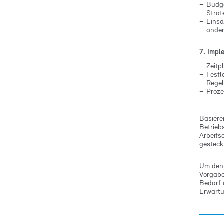
Budge
Strat
Einsa
ander
7. Impl
Zeitp
Festl
Regel
Proze
Basiere
Betrieb
Arbeits
gesteck
Um den 
Vorgabe
Bedarf 
Erwartu