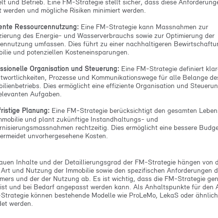
t und Betrieb. Eine FM-Strategie stellt sicher, dass diese Anforderung
lt werden und mögliche Risiken minimiert werden.
iente Ressourcennutzung:
Eine FM-Strategie kann Massnahmen zur
ierung des Energie- und Wasserverbrauchs sowie zur Optimierung der
ennutzung umfassen. Dies führt zu einer nachhaltigeren Bewirtschaftu
ilie und potenziellen Kosteneinsparungen.
ssionelle Organisation und Steuerung:
Eine FM-Strategie definiert klar
twortlichkeiten, Prozesse und Kommunikationswege für alle Belange de
ilienbetriebs. Dies ermöglicht eine effiziente Organisation und Steuerun
elevanten Aufgaben.
ristige Planung:
Eine FM-Strategie berücksichtigt den gesamten Leben
mmobilie und plant zukünftige Instandhaltungs- und
nisierungsmassnahmen rechtzeitig. Dies ermöglicht eine bessere Budge
ermeidet unvorhergesehene Kosten.
auen Inhalte und der Detaillierungsgrad der FM-Strategie hängen von 
 Art und Nutzung der Immobilie sowie den spezifischen Anforderungen 
mers und der der Nutzung ab. Es ist wichtig, dass die FM-Strategie g
l ist und bei Bedarf angepasst werden kann. Als Anhaltspunkte für den
Strategie können bestehende Modelle wie ProLeMo, LekaS oder ähnlic
det werden.