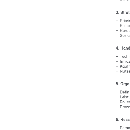
3. Stra
Prior
Reihe
Berüc
Sozia
4. Han
Tech
Infra
Kauf
Nutze
5. Orga
Defin
Leist
Rolle
Proze
6. Res
Perso