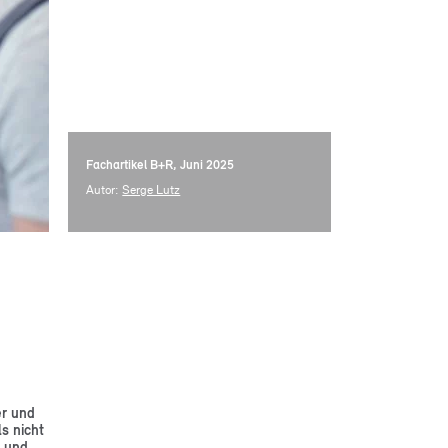
Fachartikel B+R, Juni 2025
Autor:
Serge Lutz
er und
ls nicht
g und