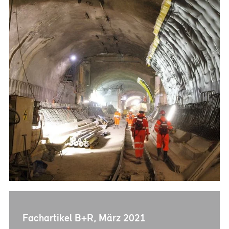
Referenzen
Bauherrenberatung
Immobilienberatung
Unternehmensberatung
Publikationen
News
Fachartikel
PM-Fachbuch
Fachartikel B+R, März 2021