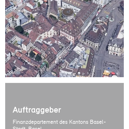
Referenzen
Bauherrenberatung
Immobilienberatung
Unternehmensberatung
Publikationen
News
Fachartikel
PM-Fachbuch
Auftraggeber
Finanzdepartement des Kantons Basel-
Stadt, Basel